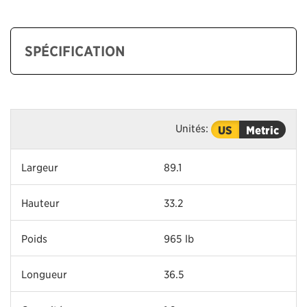
SPÉCIFICATION
Unités:
US
Metric
Largeur
89.1
Hauteur
33.2
Poids
965 lb
Longueur
36.5