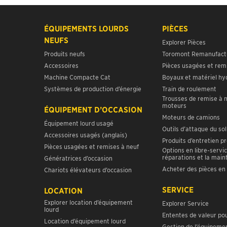
ÉQUIPEMENTS LOURDS
PIÈCES
NEUFS
Explorer Pièces
Produits neufs
Toromont Remanufact
Accessoires
Pièces usagées et rem
Machine Compacte Cat
Boyaux et matériel hy
Systèmes de production d’énergie
Train de roulement
Trousses de remise à 
moteurs
ÉQUIPEMENT D’OCCASION
Moteurs de camions
Équipement lourd usagé
Outils d’attaque du sol
Accessoires usagés (anglais)
Produits d’entretien p
Pièces usagées et remises à neuf
Options en libre-servic
réparations et la mai
Génératrices d’occasion
Acheter des pièces en 
Chariots élévateurs d’occasion
SERVICE
LOCATION
Explorer location d’équipement
Explorer Service
lourd
Ententes de valeur pou
Location d’équipement lourd
Gestion de l’équipeme