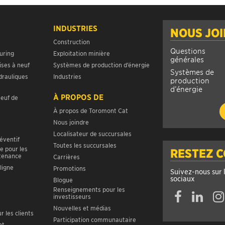
INDUSTRIES
NOUS JO
Construction
Questions
uring
Exploitation minière
générales
ises à neuf
Systèmes de production d’énergie
Systèmes de
drauliques
Industries
production
d’énergie
À PROPOS DE
neuf de
À propos de Toromont Cat
Nous joindre
Localisateur de succursales
réventif
Toutes les succursales
e pour les
RESTEZ 
ntenance
Carrières
ligne
Promotions
Suivez-nous sur 
sociaux
Blogue
Renseignements pour les
investisseurs
Nouvelles et médias
r les clients
Participation communautaire
nt