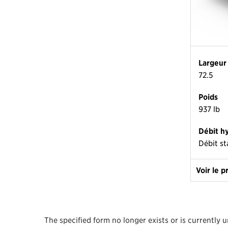
Largeur
72.5
Poids
937 lb
Débit h
Débit s
Voir le p
The specified form no longer exists or is currently 