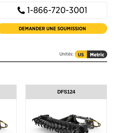
1-866-720-3001
DEMANDER UNE SOUMISSION
Unités:
US
Metric
DFS124