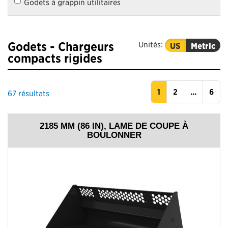
Godets à grappin utilitaires
Godets - Chargeurs
Unités:
US
Metric
compacts rigides
1
2
...
6
67
résultats
2185 MM (86 IN), LAME DE COUPE À
BOULONNER