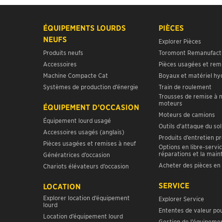
ÉQUIPEMENTS LOURDS
PIÈCES
NEUFS
Explorer Pièces
Produits neufs
Toromont Remanufact
Accessoires
Pièces usagées et rem
Machine Compacte Cat
Boyaux et matériel hy
Systèmes de production d’énergie
Train de roulement
Trousses de remise à 
moteurs
ÉQUIPEMENT D’OCCASION
Moteurs de camions
Équipement lourd usagé
Outils d’attaque du sol
Accessoires usagés (anglais)
Produits d’entretien p
Pièces usagées et remises à neuf
Options en libre-servic
réparations et la mai
Génératrices d’occasion
Acheter des pièces en 
Chariots élévateurs d’occasion
SERVICE
LOCATION
Explorer location d’équipement
Explorer Service
lourd
Ententes de valeur pou
Location d’équipement lourd
Gestion de l’équipeme