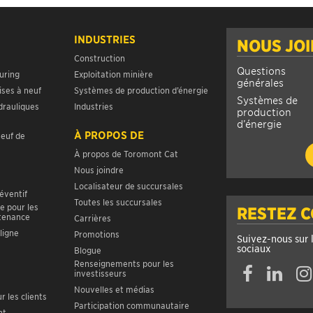
INDUSTRIES
NOUS JO
Construction
Questions
uring
Exploitation minière
générales
ises à neuf
Systèmes de production d’énergie
Systèmes de
drauliques
Industries
production
d’énergie
À PROPOS DE
neuf de
À propos de Toromont Cat
Nous joindre
Localisateur de succursales
réventif
Toutes les succursales
e pour les
RESTEZ 
ntenance
Carrières
ligne
Promotions
Suivez-nous sur 
sociaux
Blogue
Renseignements pour les
investisseurs
Nouvelles et médias
r les clients
Participation communautaire
nt