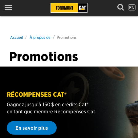
EN
Menu
Accueil
À propos de
Promotions
Promotions
COMPTE COMMERCIAL CAT®
0 % de financement pendant 36 mois ou 0 % pendant
36 mois avec une option de paiement différé de 6 mois !
(3 500 $ minimum)
Faire une demande en ligne