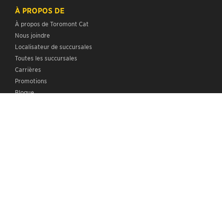
À PROPOS DE
À propos de Toromont Cat
Nous joindre
Localisateur de succursales
Toutes les succursales
Carrières
Promotions
Blogue
Renseignements pour les investisseurs
Nouvelles et médias
Participation communautaire
Expérience client
Balado
MES OUTILS NUMÉRIQUES
ENGLISH
Tous droits réservés, Toromont Industries Ltée
2026
©.
Droits d’auteur
Politique de confidentialité
Politiques
Accessibilité
Code de