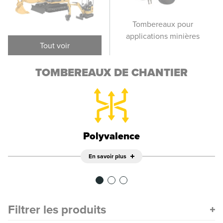
Châssis de
Tombereaux pour
T
tombereaux
applications minières
Tout voir
TOMBEREAUX DE CHANTIER
Polyvalence
En savoir plus
Filtrer les produits