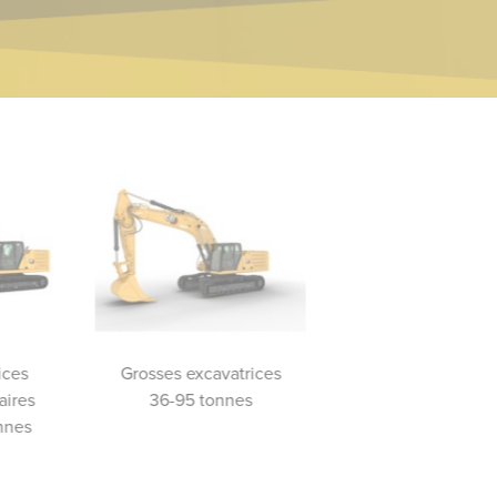
ices
Grosses excavatrices
Excavatrices de démoli
aires
36-95 tonnes
nnes