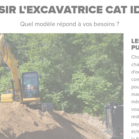
SIR L’EXCAVATRICE CAT I
Quel modèle répond à vos besoins ?
LE
PU
Cho
cha
d'e
con
pou
mac
mêm
vou
res
pay
éch
la 