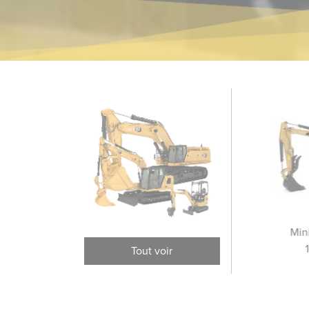
Excavatrices à longue
Excavatrices sur pneus
Min
portée
Tout voir