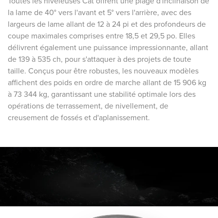
Toutes les niveleuses Cat offrent une plage d'inclinaison de
la lame de 40° vers l'avant et 5° vers l'arrière, avec des
largeurs de lame allant de 12 à 24 pi et des profondeurs de
coupe maximales comprises entre 18,5 et 29,5 po. Elles
délivrent également une puissance impressionnante, allant
de 139 à 535 ch, pour s'attaquer à des projets de toute
taille. Conçus pour être robustes, les nouveaux modèles
affichent des poids en ordre de marche allant de 15 906 kg
à 73 344 kg, garantissant une stabilité optimale lors des
opérations de terrassement, de nivellement, de
creusement de fossés et d'aplanissement.