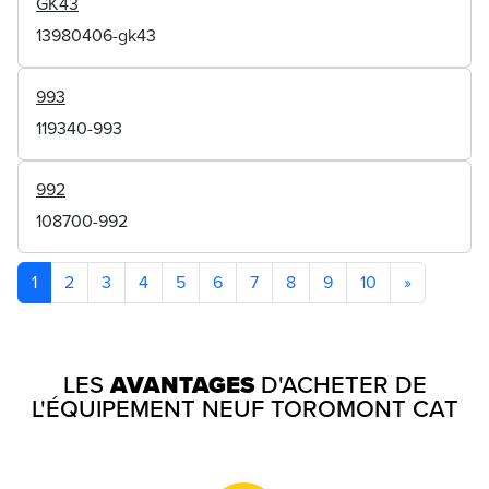
GK43
13980406-gk43
993
119340-993
992
108700-992
1
2
3
4
5
6
7
8
9
10
»
LES
AVANTAGES
D'ACHETER DE
L'ÉQUIPEMENT NEUF TOROMONT CAT