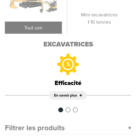
Excavatrices sur
Mini excavatrices
Pet
pneus
1-10 tonnes
Tout voir
EXCAVATRICES
Efficacité
En savoir plus
Filtrer les produits