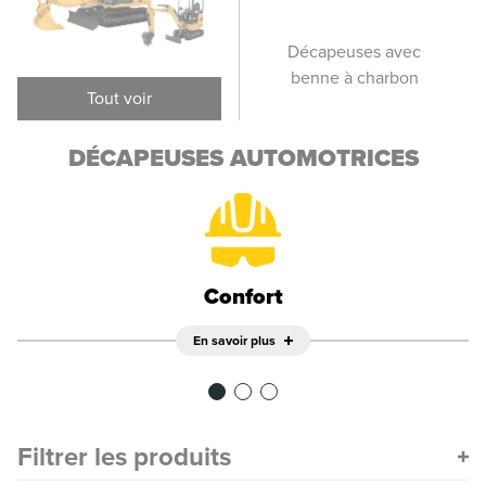
Décapeuses
Décapeuses avec
Déc
élévatrices
benne à charbon
Tout voir
DÉCAPEUSES AUTOMOTRICES
Confort
En savoir plus
Filtrer les produits