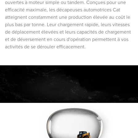
ouvertes à moteur simple ou tandem. Conçues pour une
efficacité maximale, les décapeuses automotrices Cat
atteignent constamment une production élevée au coût le
plus bas par tonne. Leur chargement rapide, leurs vitesses
de déplacement élevées et leurs capacités de chargement
et de déversement en cours d'opération permettent à vos
activités de se dérouler efficacement.