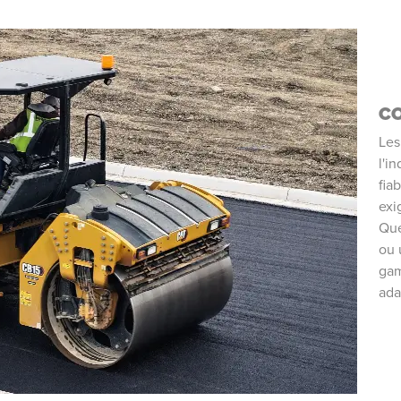
C
Les
l'i
fia
exi
Que
ou 
gam
ada