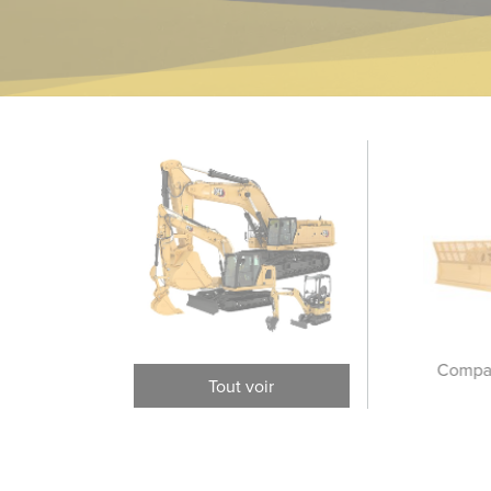
Compacteurs tandem
Compacteurs de sol
Compac
Tout voir
vibrants
vibrants