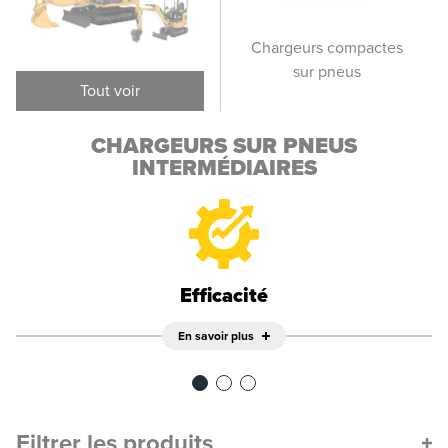
Gros chargeurs sur
Chargeurs compactes
Pet
pneus
sur pneus
Tout voir
CHARGEURS SUR PNEUS
INTERMÉDIAIRES
Efficacité
En savoir plus
Filtrer les produits