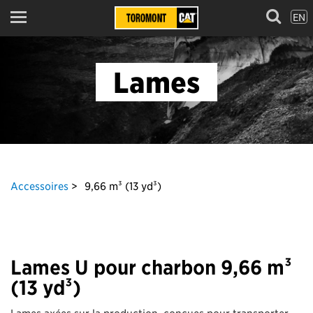
EN
Menu
Lames
Accessoires
9,66 m³ (13 yd³)
Lames U pour charbon 9,66 m³
(13 yd³)
Lames axées sur la production, conçues pour transporter