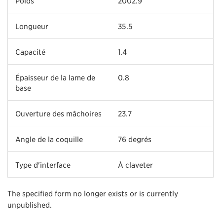
Poids
2002.9
Longueur
35.5
Capacité
1.4
Épaisseur de la lame de
0.8
base
Ouverture des mâchoires
23.7
Angle de la coquille
76 degrés
Type d'interface
À claveter
The specified form no longer exists or is currently
unpublished.