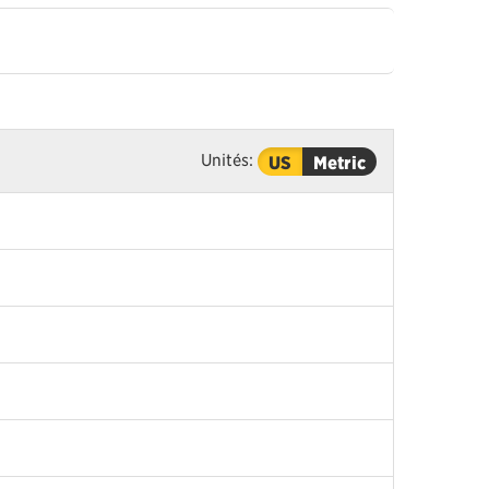
Unités:
US
Metric