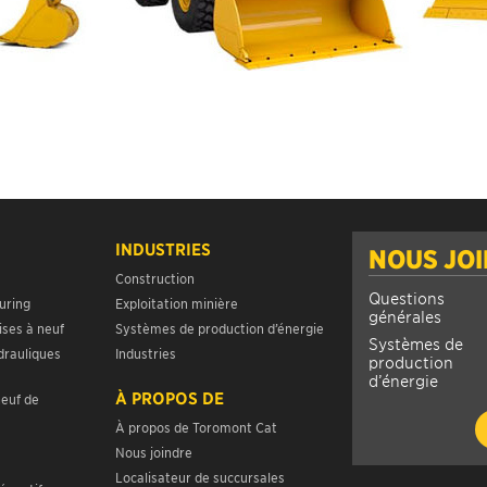
INDUSTRIES
NOUS JO
Construction
Questions
uring
Exploitation minière
générales
ises à neuf
Systèmes de production d’énergie
Systèmes de
drauliques
Industries
production
d’énergie
À PROPOS DE
neuf de
À propos de Toromont Cat
Nous joindre
Localisateur de succursales