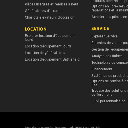
Produits d’entretien p
Pièces usagées et remises à neuf
Options en libre-servic
réparations et la mai
Génératrices d’occasion
Acheter des pièces en 
Chariots élévateurs d’occasion
SERVICE
LOCATION
Explorer location d’équipement
Explorer Service
lourd
Ententes de valeur pou
Location d’équipement lourd
Gestion de l’équipeme
Location de génératrices
Analyse des fluides
Location d’équipement Battlefield
Technologie de compa
Financement
Systèmes de productio
Options de remise à n
Cat
Trousse des solutions
de Toromont
Suivi personnalisé pour
Tous droits réservés, Toromont Industries Ltée 2026©.