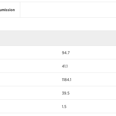
umission
94.7
41.1
1184.1
39.5
1.5