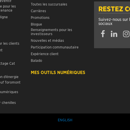
réventif
Toutes les succursales
e pour les
RESTEZ 
ntenance
Carrières
ligne
Promotions
Suivez-nous sur 
sociaux
Blogue
Renseignements pour les
investisseurs
Nouvelles et médias
r les clients
Participation communautaire
nt
Expérience client
Balado
ctage Cat
MES OUTILS NUMÉRIQUES
n d’énergie
euf Toromont
 numériques
 chenilles
ENGLISH