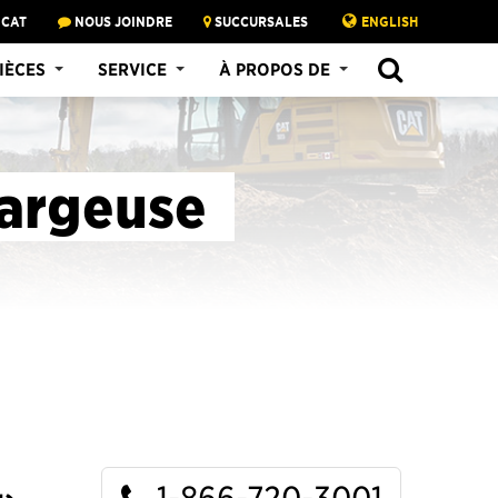
 CAT
NOUS JOINDRE
SUCCURSALES
ENGLISH
SEARCH
IÈCES
SERVICE
À PROPOS DE
hargeuse
1-866-720-3001