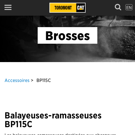
EN
Menu
Brosses
Accessoires
BP115C
Balayeuses-ramasseuses
BP115C
Les balayeuses-ramasseuses destinées aux chargeurs