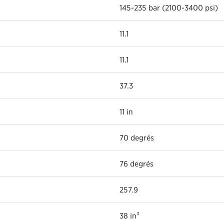
145-235 bar (2100-3400 psi)
11.1
11.1
37.3
11 in
70 degrés
76 degrés
257.9
38 in³