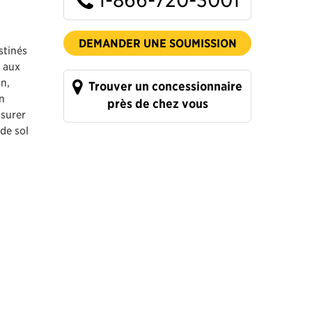
DEMANDER UNE SOUMISSION
stinés
, aux
on,
Trouver un concessionnaire
n
près de chez vous
ssurer
de sol