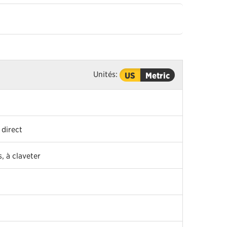
Unités:
US
Metric
 direct
, à claveter