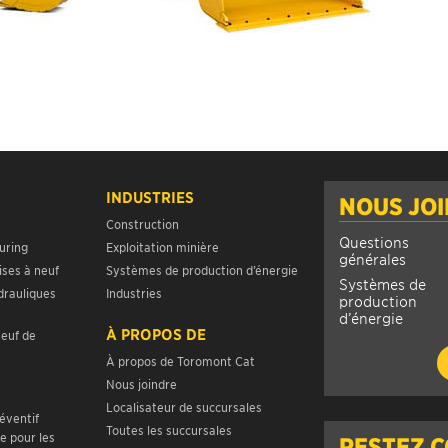
INDUSTRIES
NOUS JO
Construction
Questions
uring
Exploitation minière
générales
ises à neuf
Systèmes de production d’énergie
Systèmes de
drauliques
Industries
production
d’énergie
À PROPOS DE
neuf de
À propos de Toromont Cat
Nous joindre
Localisateur de succursales
réventif
Toutes les succursales
e pour les
RESTEZ 