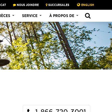
 CAT
NOUS JOINDRE
SUCCURSALES
ENGLISH
SEARCH
IÈCES
SERVICE
À PROPOS DE
1-866-720-3001