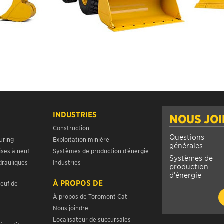
INDUSTRIES
NOUS JO
Construction
Questions
uring
Exploitation minière
générales
ises à neuf
Systèmes de production d’énergie
Systèmes de
drauliques
Industries
production
d’énergie
À PROPOS DE
neuf de
À propos de Toromont Cat
Nous joindre
Localisateur de succursales