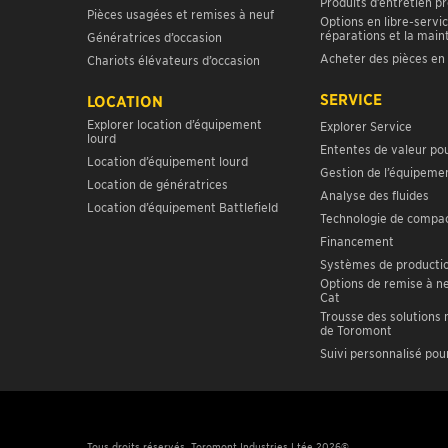
Produits d’entretien p
Pièces usagées et remises à neuf
Options en libre-servic
réparations et la mai
Génératrices d’occasion
Acheter des pièces en 
Chariots élévateurs d’occasion
SERVICE
LOCATION
Explorer location d’équipement
Explorer Service
lourd
Ententes de valeur pou
Location d’équipement lourd
Gestion de l’équipeme
Location de génératrices
Analyse des fluides
Location d’équipement Battlefield
Technologie de compa
Financement
Systèmes de productio
Options de remise à n
Cat
Trousse des solutions
de Toromont
Suivi personnalisé pour
Tous droits réservés, Toromont Industries Ltée 2026©.