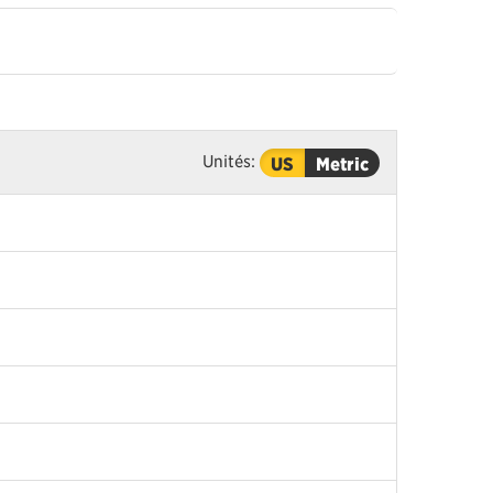
Unités:
US
Metric