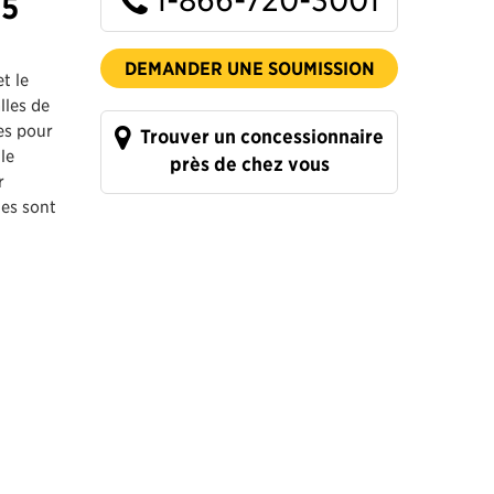
45
DEMANDER UNE SOUMISSION
t le
lles de
es pour
Trouver un concessionnaire
le
près de chez vous
r
les sont