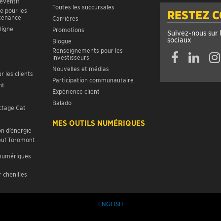
réventif
Toutes les succursales
e pour les
RESTEZ 
ntenance
Carrières
ligne
Promotions
Suivez-nous sur 
sociaux
Blogue
Renseignements pour les
investisseurs
Nouvelles et médias
r les clients
Participation communautaire
nt
Expérience client
Balado
ctage Cat
MES OUTILS NUMÉRIQUES
n d’énergie
euf Toromont
 numériques
 chenilles
ENGLISH