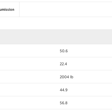
umission
50.6
22.4
2004 lb
44.9
56.8