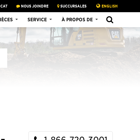
 CAT
NOUS JOINDRE
SUCCURSALES
ENGLISH
SEARCH
IÈCES
SERVICE
À PROPOS DE
1-866-720-3001