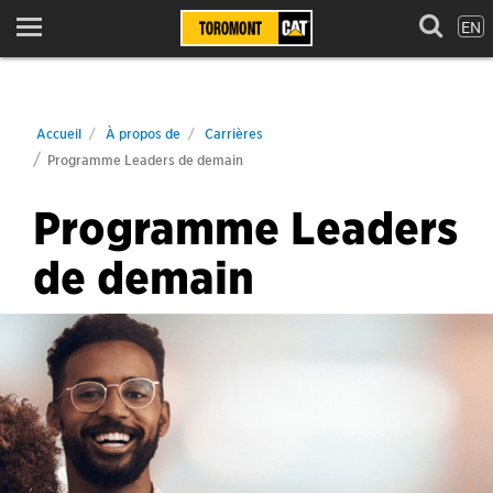
EN
Menu
Accueil
À propos de
Carrières
Programme Leaders de demain
Programme Leaders
de demain