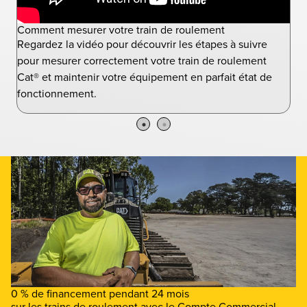
ce
Comment mesurer votre train de roulement
Ass
à u
Regardez la vidéo pour découvrir les étapes à suivre
Reg
pour mesurer correctement votre train de roulement
n
ins
Cat® et maintenir votre équipement en parfait état de
de 
fonctionnement.
0 % de financement pendant 24 mois
sur les trains de roulement avec le Compte Commercial