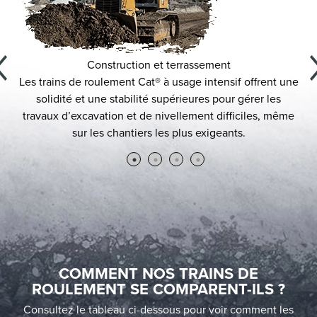
Construction et terrassement
rent
Les trains de roulement Cat® à usage intensif offrent une
C
ter
solidité et une stabilité supérieures pour gérer les
te
travaux d’excavation et de nivellement difficiles, même
sur les chantiers les plus exigeants.
COMMENT NOS TRAINS DE
ROULEMENT SE COMPARENT-ILS ?
Consultez le tableau ci-dessous pour voir comment les