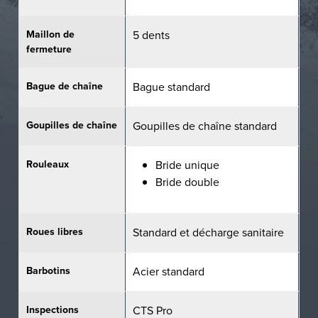
Maillon de
5 dents
5 
fermeture
Bague de chaîne
Bague standard
Ba
Goupilles de chaîne
Goupilles de chaîne standard
Go
Rouleaux
Bride unique
Bride double
Roues libres
Standard et décharge sanitaire
St
Barbotins
Acier standard
Ac
Inspections
CTS Pro
CT