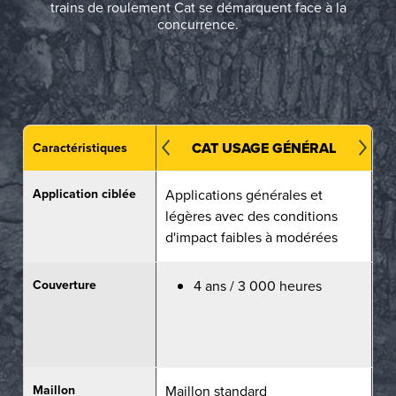
trains de roulement Cat se démarquent face à la
concurrence.
CAT USAGE GÉNÉRAL
Caractéristiques
Application ciblée
Applications générales et
Im
légères avec des conditions
/ 
d'impact faibles à modérées
Couverture
4 ans / 3 000 heures
Maillon
Maillon standard
Jo