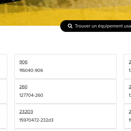
Trouver un équipement us
906
116040-906
260
127704-260
232D3
15970472-232d3