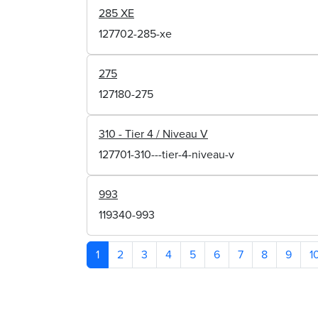
285 XE
127702-285-xe
275
127180-275
310 - Tier 4 / Niveau V
127701-310---tier-4-niveau-v
993
119340-993
1
2
3
4
5
6
7
8
9
1