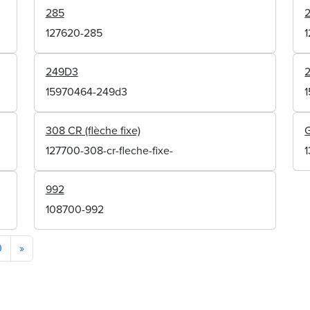
285
127620-285
249D3
15970464-249d3
308 CR (flèche fixe)
127700-308-cr-fleche-fixe-
992
108700-992
0
»