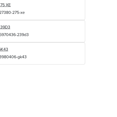
275 XE
127380-275-xe
239D3
15970436-239d3
GK43
13980406-gk43