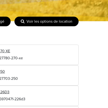
agé
Voir les options de location
270 XE
127780-270-xe
250
127703-250
226D3
15970471-226d3