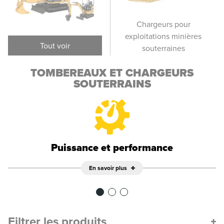
Tombereaux
Chargeurs pour
d'exploitation minière
exploitations minières
d'ex
Tout voir
souterraine
souterraines
TOMBEREAUX ET CHARGEURS
SOUTERRAINS
Puissance et performance
En savoir plus
Filtrer les produits