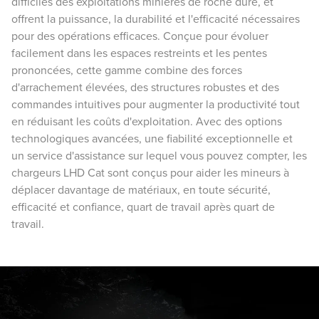
difficiles des exploitations minières de roche dure, et
offrent la puissance, la durabilité et l'efficacité nécessaires
pour des opérations efficaces. Conçue pour évoluer
facilement dans les espaces restreints et les pentes
prononcées, cette gamme combine des forces
d'arrachement élevées, des structures robustes et des
commandes intuitives pour augmenter la productivité tout
en réduisant les coûts d'exploitation. Avec des options
technologiques avancées, une fiabilité exceptionnelle et
un service d'assistance sur lequel vous pouvez compter, les
chargeurs LHD Cat sont conçus pour aider les mineurs à
déplacer davantage de matériaux, en toute sécurité,
efficacité et confiance, quart de travail après quart de
travail.