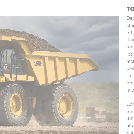
T
Dep
cha
réf
dan
fon
les
mon
par
exc
pro
la 
Con
tom
410
att
qui