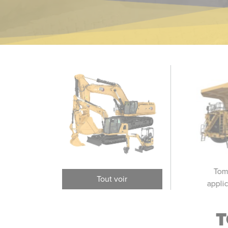
Camions-citernes
Châssis de tombereaux
Tom
Tout voir
appli
T