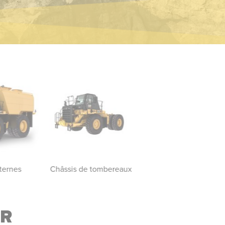
ternes
Châssis de tombereaux
Tombereaux pour
applications minière
ER