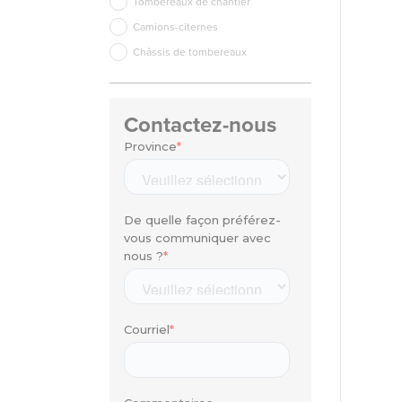
Tombereaux de chantier
Camions-citernes
Châssis de tombereaux
Contactez-nous