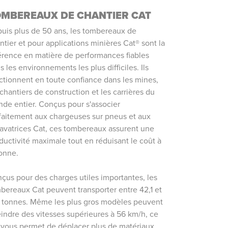
OMBEREAUX DE CHANTIER CAT
uis plus de 50 ans, les tombereaux de
ntier et pour applications minières Cat® sont la
érence en matière de performances fiables
s les environnements les plus difficiles. Ils
ctionnent en toute confiance dans les mines,
 chantiers de construction et les carrières du
de entier. Conçus pour s'associer
faitement aux chargeuses sur pneus et aux
avatrices Cat, ces tombereaux assurent une
ductivité maximale tout en réduisant le coût à
tonne.
çus pour des charges utiles importantes, les
bereaux Cat peuvent transporter entre 42,1 et
 tonnes. Même les plus gros modèles peuvent
eindre des vitesses supérieures à 56 km/h, ce
 vous permet de déplacer plus de matériaux,