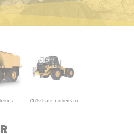
ternes
Châssis de tombereaux
Tombereaux pour
applications minière
ER