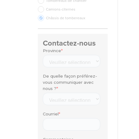
Tombereaux de chantier
Camions-citernes
Châssis de tombereaux
Contactez-nous