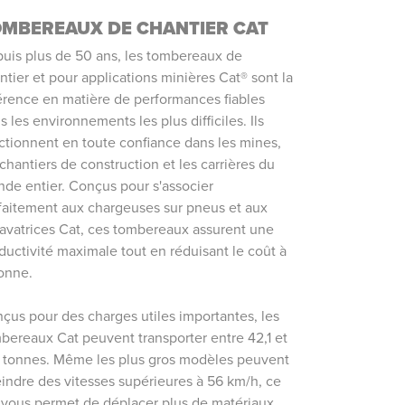
OMBEREAUX DE CHANTIER CAT
uis plus de 50 ans, les tombereaux de
ntier et pour applications minières Cat® sont la
érence en matière de performances fiables
s les environnements les plus difficiles. Ils
ctionnent en toute confiance dans les mines,
 chantiers de construction et les carrières du
de entier. Conçus pour s'associer
faitement aux chargeuses sur pneus et aux
avatrices Cat, ces tombereaux assurent une
ductivité maximale tout en réduisant le coût à
tonne.
çus pour des charges utiles importantes, les
bereaux Cat peuvent transporter entre 42,1 et
 tonnes. Même les plus gros modèles peuvent
eindre des vitesses supérieures à 56 km/h, ce
 vous permet de déplacer plus de matériaux,