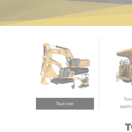
Camions-citernes
Châssis de tombereaux
Tom
Tout voir
appli
T