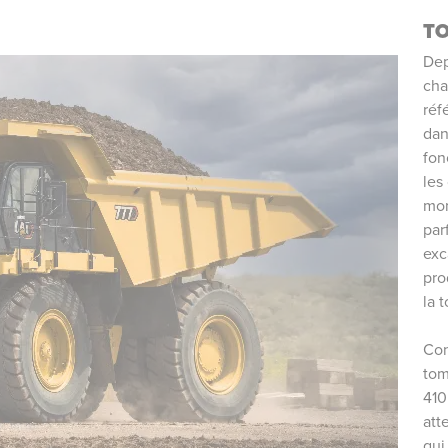
T
Dep
cha
réf
dan
fon
les
mon
par
exc
pro
la 
Con
tom
410
att
qui