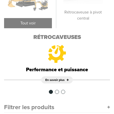
Rétrocaveuse à
Rétrocaveuse à pivot
R
déplacement latéral
central
dép
Tout voir
RÉTROCAVEUSES
Performance et puissance
En savoir plus
Filtrer les produits