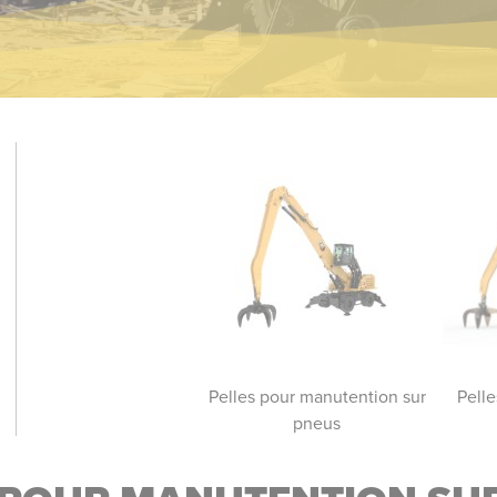
les pour manutention à
Pelles pour manutention sur
Pell
chaînes
pneus