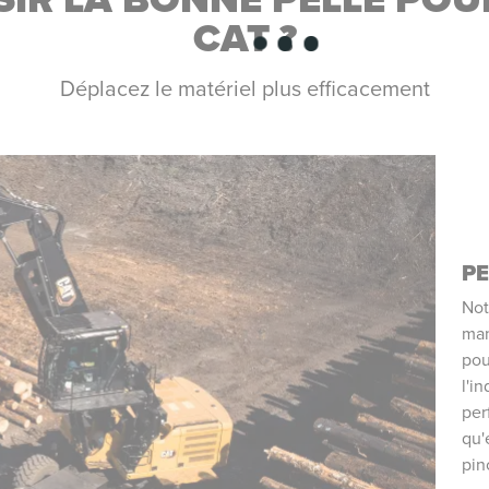
CAT ?
Déplacez le matériel plus efficacement
PE
Not
man
pou
l'i
per
qu'
pin