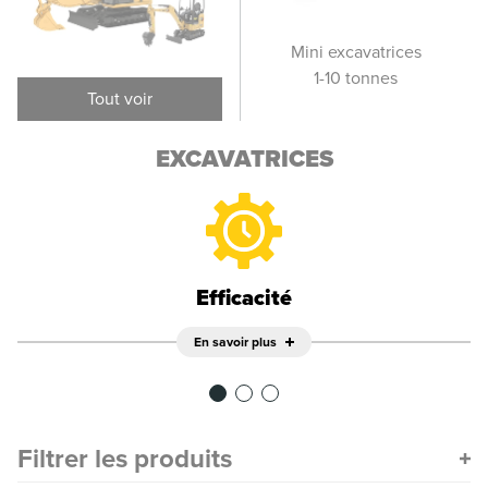
Excavatrices sur
Mini excavatrices
Pet
pneus
1-10 tonnes
Tout voir
EXCAVATRICES
Efficacité
En savoir plus
Filtrer les produits