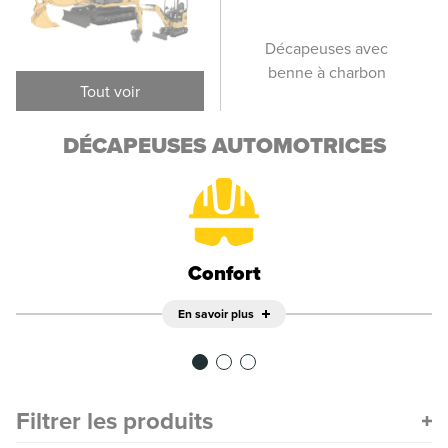
Décapeuses
Décapeuses avec
Déc
élévatrices
benne à charbon
Tout voir
DÉCAPEUSES AUTOMOTRICES
Confort
En savoir plus
Filtrer les produits