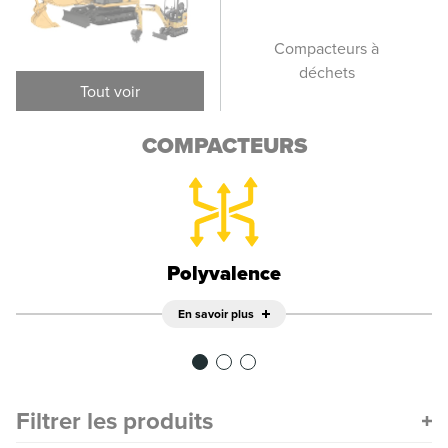
Compacteurs de sol
Compacteurs à
vibrants
déchets
p
Tout voir
COMPACTEURS
Polyvalence
En savoir plus
Filtrer les produits