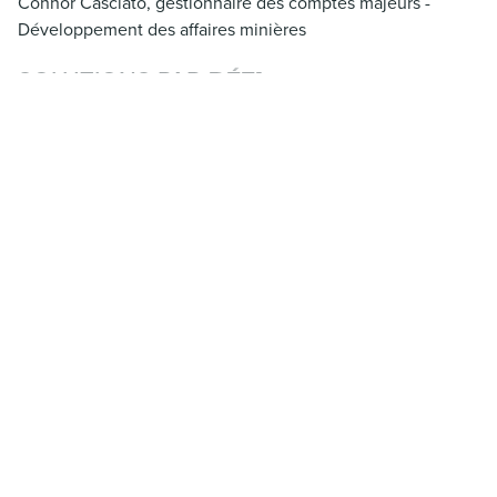
Connor Casciato, gestionnaire des comptes majeurs -
Développement des affaires minières
SOLUTIONS PAR
DÉFI