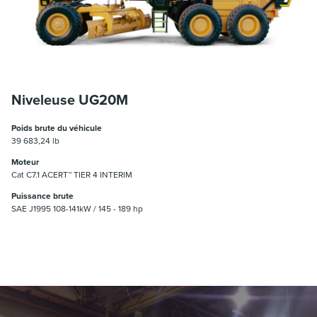
Niveleuse UG20M
Poids brute du véhicule
39 683,24 lb
Moteur
Cat C7.1 ACERT™ TIER 4 INTERIM
Puissance brute
SAE J1995 108-141kW / 145 - 189 hp