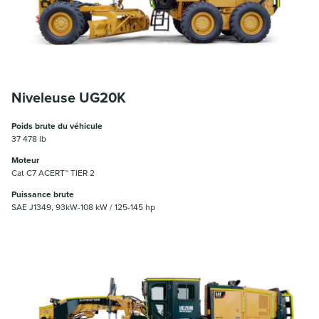
Niveleuse UG20K
Poids brute du véhicule
37 478 lb
Moteur
Cat C7 ACERT™ TIER 2
Puissance brute
SAE J1349, 93kW-108 kW / 125-145 hp